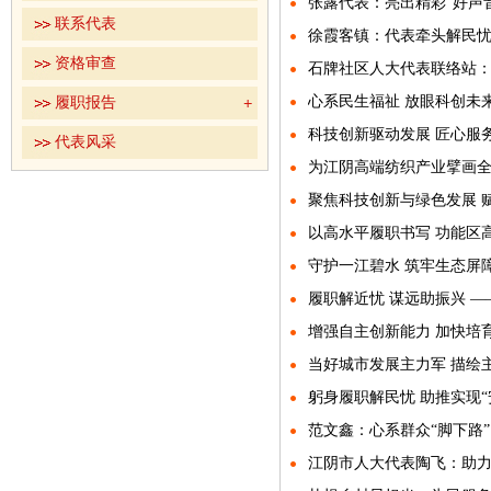
张露代表：亮出精彩“好声
联系代表
徐霞客镇：代表牵头解民忧
资格审查
石牌社区人大代表联络站：
履职报告
代表风采
为江阴高端纺织产业擘画全
以高水平履职书写 功能区
守护一江碧水 筑牢生态屏
履职解近忧 谋远助振兴 
当好城市发展主力军 描绘
范文鑫：心系群众“脚下路”
江阴市人大代表陶飞：助力