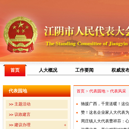
首页
人大概况
工作要闻
权威发
代表园地
首页
>
代表园地
>
代表风采
驰援广西，千里送暖！这
主题活动
赞！这名企业家人大代表为公
议政建言
周庄镇人大代表曹祥芬：心
建议办理