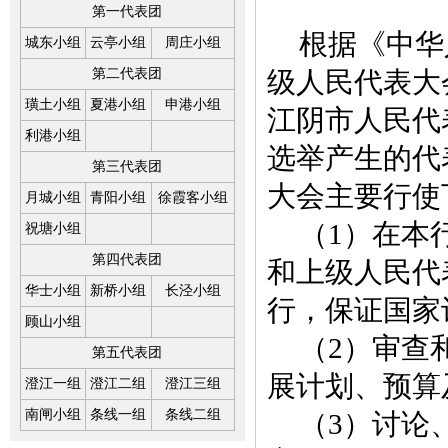
第一代表团
根据《中华
城东小组
云亭小组
周庄小组
第二代表团
级人民代表大
璜土小组
夏港小组
申港小组
江阴市人民代
利港小组
选举产生的代
第三代表团
大会主要行使
月城小组
青阳小组
徐霞客小组
（1）在本
祝塘小组
第四代表团
和上级人民代
华士小组
新桥小组
长泾小组
行，保证国家
顾山小组
（2）审查
第五代表团
展计划、预算
澄江一组
澄江二组
澄江三组
南闸小组
条线一组
条线二组
（3）讨论